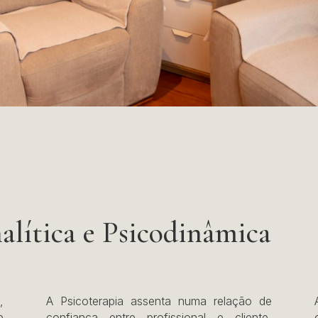
nalítica e Psicodinâmica
,
A Psicoterapia assenta numa relação de
e
confiança entre profissional e cliente,