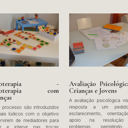
doterapia -
Avaliação Psicológi
icoterapia com
Crianças e Jovens
nças
A avaliação psicológica vi
resposta a um pedid
 processo são introduzidos
esclarecimento, orientaç
iais lúdicos com o objetivo
apoio na resolução
rvirem de mediadores para
problemas, permitind
iar e intervir nas trocas