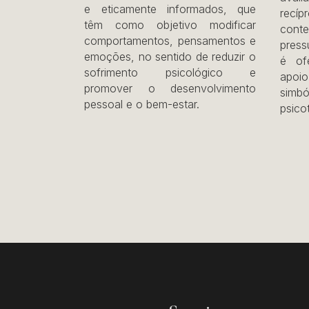
e eticamente informados, que
recí
têm como objetivo modificar
con
comportamentos, pensamentos e
press
emoções, no sentido de reduzir o
é of
sofrimento psicológico e
apoi
promover o desenvolvimento
simbó
pessoal e o bem-estar.
psico