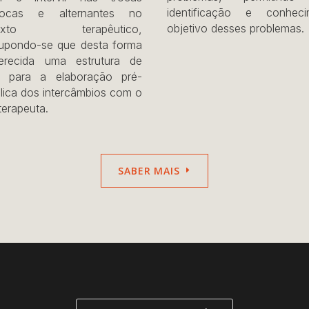
identificação e conheci
procas e alternantes no
objetivo desses problemas.
texto terapêutico,
upondo-se que desta forma
erecida uma estrutura de
o para a elaboração pré-
lica dos intercâmbios com o
terapeuta.
SABER MAIS