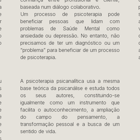
a
baseada num diálogo colaborativo.
e
Um processo de psicoterapia pode
r
beneficiar pessoas que lidam com
e
problemas de Saúde Mental como
o
ansiedade ou depressão. No entanto, não
o
precisamos de ter um diagnóstico ou um
“problema” para beneficiar de um processo
de psicoterapia.
u
A psicoterapia psicanalítica usa a mesma
s
base teórica da psicanálise e estuda todos
a
os seus autores, constituindo-se
e
igualmente como um instrumento que
e
facilita o autoconhecimento, a ampliação
e
do campo do pensamento, a
e
transformação pessoal e a busca de um
o
sentido de vida.
s